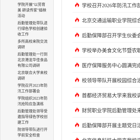
学院开展“以劳育
学校召开2026年防汛工作
美 耕读传家”插秧
活动
北京交通运输职业学院综
后勤管理处带队进
行绿色学校创建验
收工作
后勤保障部召开学生伙委
多所高校来院交流
调研
学校举办美食文化节暨农
后勤管理处一行到
北京港龙华佳食品
医疗保障服务中心圆满完成
有限公司调研
北京联合大学来校
调研
校领导带队开展校园综合
学院召开2023年防
汛工作部署会
首都经济贸易大学来我校
学院组织2023年防
汛抢险应急演练
财贸职业学院后勤管理处
后勤管理处领导受
邀指导绿色学校创
建工作
后勤保障部开展主题党日
院领导带队进行开
学前安全检查