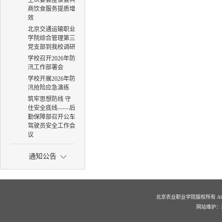
生伙委会座谈会共
商饮食服务提质增
效
北京交通运输职业
学院综合管理第三
党支部到我校调研
学校召开2026年防
汛工作部署会
学校开展2026年防
汛抢险应急演练
筑牢思想防线 守
住安全底线——后
勤保障部召开公车
驾驶员安全工作会
议
通知公告
北京农业职业学院版权所有 All Righ
网站维护：